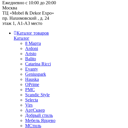
Ежедневно с 10:00 до 20:00
Москва
ТЦ «Mobel & Dekor Expo»
пр. Нахимовский , д. 24
этаж 1, А1-А3 место
Каталог товаров
Каталог
8 Марта
Ardoni
Aristo
Balito
Catarina Ricci
Evanty
Geniuspark
Hauska
OPrime
PMC
Scandic Style
Selecta
Virs
АртСквер
Добрый стиль
Мебель Ярцево
МСтиль