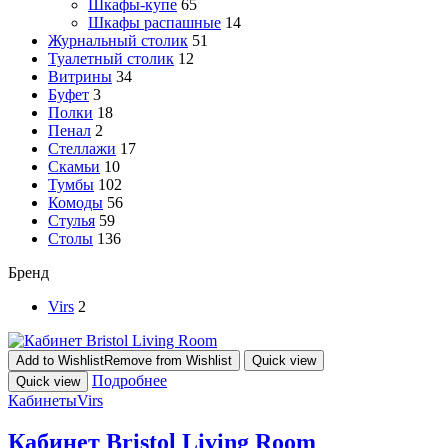
Шкафы-купе
65
Шкафы распашные
14
Журнальный столик
51
Туалетный столик
12
Витрины
34
Буфет
3
Полки
18
Пенал
2
Стеллажи
17
Скамьи
10
Тумбы
102
Комоды
56
Стулья
59
Столы
136
Бренд
Virs
2
Add to Wishlist
Remove from Wishlist
Quick view
Подробнее
Quick view
Кабинеты
Virs
Кабинет Bristol Living Room