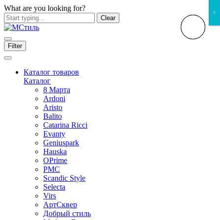
What are you looking for?
×
Clear
Filter
Каталог товаров
Каталог
8 Марта
Ardoni
Aristo
Balito
Catarina Ricci
Evanty
Geniuspark
Hauska
OPrime
PMC
Scandic Style
Selecta
Virs
АртСквер
Добрый стиль