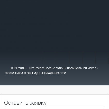
Сочи
Адрес:
ТРЦ «Олимп», ул. Транспортная, д. 28, 3 этаж
Телефон:
+7 (862) 555-10-97
График работы:
Ежедневно: 10:00 - 20:00
Уфа
Адрес:
ТЦ «ЭКСПО ДОМ», ул. Менделеева, д. 158
Телефон:
+7 (347) 246-61-16
График работы:
Ежедневно с 10:00 до 20:00
© МСтиль — мультибрендовые салоны премиальной мебели
ПОЛИТИКА КОНФИДЕНЦИАЛЬНОСТИ
Оставить заявку