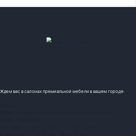
Ждем вас в салонах премиальной мебели в вашем городе:
Москва
Адрес:
ТЦ «Mobel & Dekor Expo», пр. Нахимовский , д. 24
этаж 1, А1-А3 место
Телефон:
+7 (915) 444-99-26
,
+7 (495) 510-33-14
График работы:
Ежедневно: 10:00 - 21:00