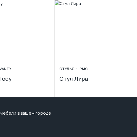
VANTY
СТУЛЬЯ
PMC
lody
Стул Лира
 мебели в вашем городе: