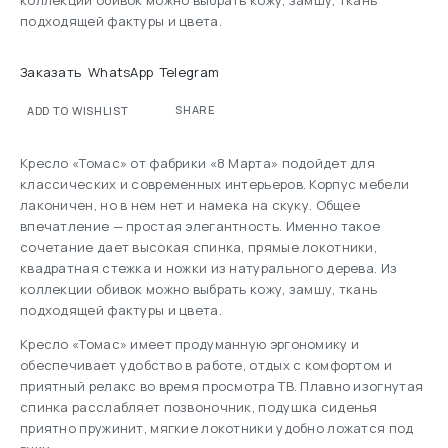
коллекции обивок можно выбрать кожу, замшу, ткань
подходящей фактуры и цвета.
Заказать
WhatsApp
Telegram
SHARE
ADD TO WISHLIST
Кресло «Томас» от фабрики «8 Марта» подойдет для
классических и современных интерьеров. Корпус мебели
лаконичен, но в нем нет и намека на скуку. Общее
впечатление — простая элегантность. Именно такое
сочетание дает высокая спинка, прямые локотники,
квадратная стежка и ножки из натурального дерева. Из
коллекции обивок можно выбрать кожу, замшу, ткань
подходящей фактуры и цвета.
Кресло «Томас» имеет продуманную эргономику и
обеспечивает удобство в работе, отдых с комфортом и
приятный релакс во время просмотра ТВ. Плавно изогнутая
спинка расслабляет позвоночник, подушка сиденья
приятно пружинит, мягкие локотники удобно ложатся под