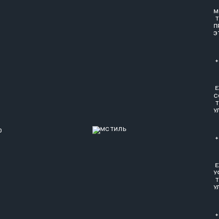
М
Т
П
Э
+
Е
С
Т
У
0
+
Е
У
Т
У
+