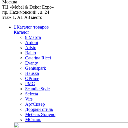
Москва
ТЦ «Mobel & Dekor Expo»
пр. Нахимовский , д. 24
этаж 1, А1-А3 место
Каталог товаров
Каталог
8 Марта
Ardoni
Aristo
Balito
Catarina Ricci
Evanty
Geniuspark
Hauska
OPrime
PMC
Scandic Style
Selecta
Virs
АртСквер
Добрый стиль
Мебель Ярцево
МСтиль