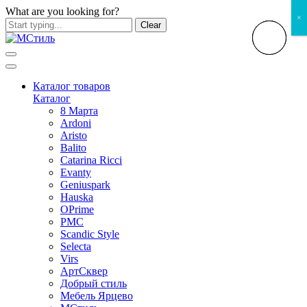
What are you looking for?
×
Clear
Каталог товаров
Каталог
8 Марта
Ardoni
Aristo
Balito
Catarina Ricci
Evanty
Geniuspark
Hauska
OPrime
PMC
Scandic Style
Selecta
Virs
АртСквер
Добрый стиль
Мебель Ярцево