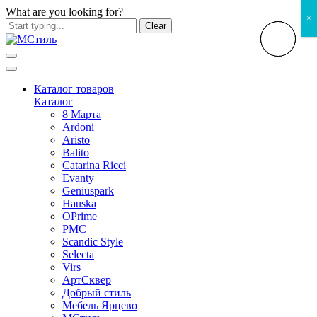
What are you looking for?
×
Clear
Каталог товаров
Каталог
8 Марта
Ardoni
Aristo
Balito
Catarina Ricci
Evanty
Geniuspark
Hauska
OPrime
PMC
Scandic Style
Selecta
Virs
АртСквер
Добрый стиль
Мебель Ярцево