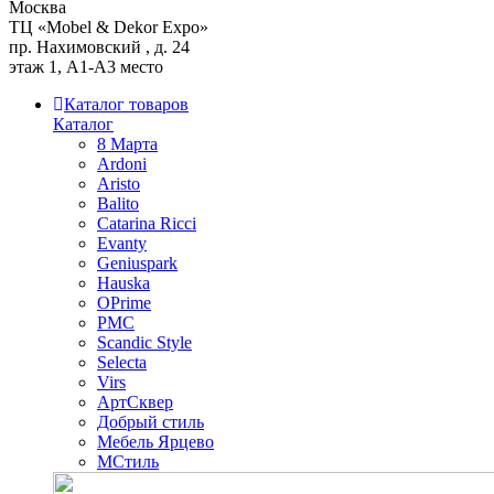
Москва
ТЦ «Mobel & Dekor Expo»
пр. Нахимовский , д. 24
этаж 1, А1-А3 место
Каталог товаров
Каталог
8 Марта
Ardoni
Aristo
Balito
Catarina Ricci
Evanty
Geniuspark
Hauska
OPrime
PMC
Scandic Style
Selecta
Virs
АртСквер
Добрый стиль
Мебель Ярцево
МСтиль