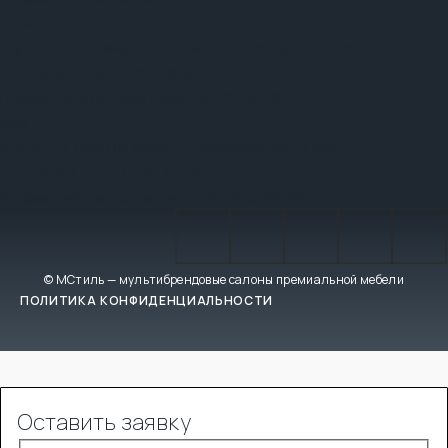
Сочи
Адрес:
ТРЦ «Олимп», ул. Транспортная, д. 28, 3 этаж
Телефон:
+7 (862) 555-10-97
График работы:
Ежедневно: 10:00 - 20:00
Уфа
Адрес:
ТЦ «ЭКСПО ДОМ», ул. Менделеева, д. 158
Телефон:
+7 (347) 246-61-16
График работы:
Ежедневно с 10:00 до 20:00
© МСтиль — мультибрендовые салоны премиальной мебели
ПОЛИТИКА КОНФИДЕНЦИАЛЬНОСТИ
Оставить заявку