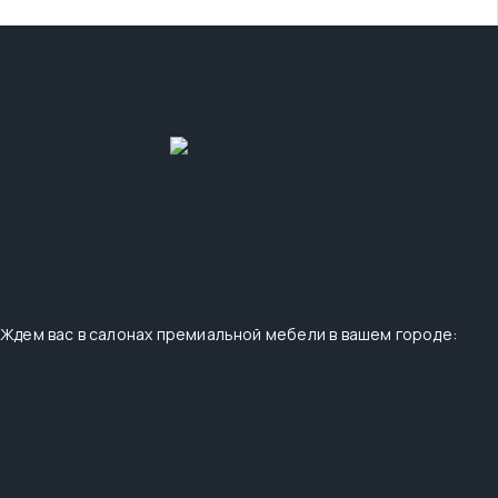
Ждем вас в салонах премиальной мебели в вашем городе:
Москва
Адрес:
ТЦ «Mobel & Dekor Expo», пр. Нахимовский , д. 24
этаж 1, А1-А3 место
Телефон:
+7 (915) 444-99-26
,
+7 (495) 510-33-14
График работы:
Ежедневно: 10:00 - 21:00