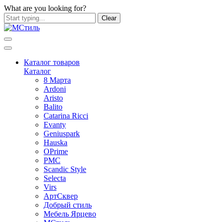
What are you looking for?
Clear
Каталог товаров
Каталог
8 Марта
Ardoni
Aristo
Balito
Catarina Ricci
Evanty
Geniuspark
Hauska
OPrime
PMC
Scandic Style
Selecta
Virs
АртСквер
Добрый стиль
Мебель Ярцево