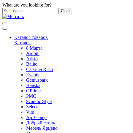
What are you looking for?
Clear
Каталог товаров
Каталог
8 Марта
Ardoni
Aristo
Balito
Catarina Ricci
Evanty
Geniuspark
Hauska
OPrime
PMC
Scandic Style
Selecta
Virs
АртСквер
Добрый стиль
Мебель Ярцево