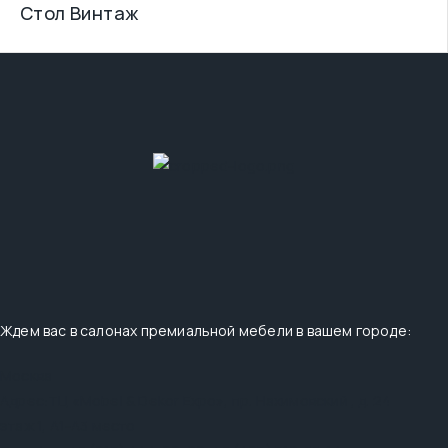
Стол Винтаж
Ждем вас в салонах премиальной мебели в вашем городе:
Москва
Адрес:
ТЦ «Mobel & Dekor Expo», пр. Нахимовский , д. 24
этаж 1, А1-А3 место