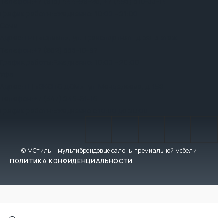
Телефон:
+7 (915) 444-99-26
,
+7 (495) 510-33-14
График работы:
Ежедневно: 10:00 - 21:00
Сочи
Адрес:
ТРЦ «Олимп», ул. Транспортная, д. 28, 3 этаж
Телефон:
+7 (862) 555-10-97
График работы:
Ежедневно: 10:00 - 20:00
Уфа
Адрес:
ТЦ «ЭКСПО ДОМ», ул. Менделеева, д. 158
Телефон:
+7 (347) 246-61-16
График работы:
Ежедневно с 10:00 до 20:00
© МСтиль — мультибрендовые салоны премиальной мебели
ПОЛИТИКА КОНФИДЕНЦИАЛЬНОСТИ