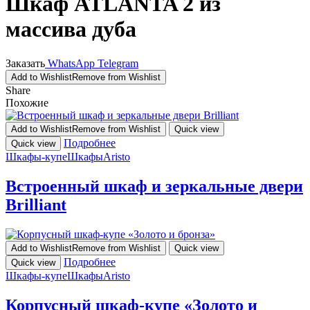
Шкаф ATLANTA 2 из
массива дуба
Заказать
WhatsApp
Telegram
Add to Wishlist
Remove from Wishlist
Share
Похожие
Add to Wishlist
Remove from Wishlist
Quick view
Подробнее
Quick view
Шкафы-купе
Шкафы
Aristo
Встроенный шкаф и зеркальные двери
Brilliant
Add to Wishlist
Remove from Wishlist
Quick view
Подробнее
Quick view
Шкафы-купе
Шкафы
Aristo
Корпусный шкаф-купе «Золото и