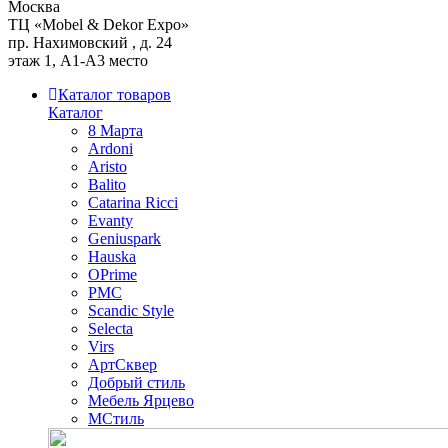
Москва
ТЦ «Mobel & Dekor Expo»
пр. Нахимовский , д. 24
этаж 1, А1-А3 место
Каталог товаров
Каталог
8 Марта
Ardoni
Aristo
Balito
Catarina Ricci
Evanty
Geniuspark
Hauska
OPrime
PMC
Scandic Style
Selecta
Virs
АртСквер
Добрый стиль
Мебель Ярцево
МСтиль