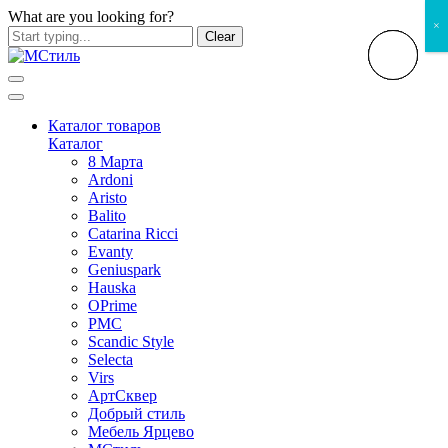
What are you looking for?
×
Clear
Каталог товаров
Каталог
8 Марта
Ardoni
Aristo
Balito
Catarina Ricci
Evanty
Geniuspark
Hauska
OPrime
PMC
Scandic Style
Selecta
Virs
АртСквер
Добрый стиль
Мебель Ярцево