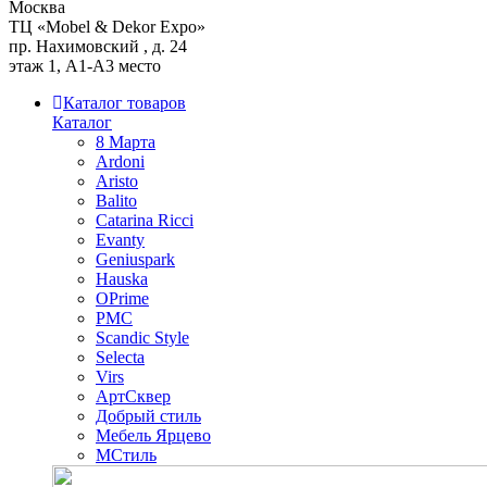
Москва
ТЦ «Mobel & Dekor Expo»
пр. Нахимовский , д. 24
этаж 1, А1-А3 место
Каталог товаров
Каталог
8 Марта
Ardoni
Aristo
Balito
Catarina Ricci
Evanty
Geniuspark
Hauska
OPrime
PMC
Scandic Style
Selecta
Virs
АртСквер
Добрый стиль
Мебель Ярцево
МСтиль