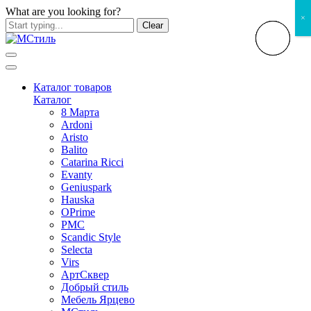
What are you looking for?
×
Clear
Каталог товаров
Каталог
8 Марта
Ardoni
Aristo
Balito
Catarina Ricci
Evanty
Geniuspark
Hauska
OPrime
PMC
Scandic Style
Selecta
Virs
АртСквер
Добрый стиль
Мебель Ярцево