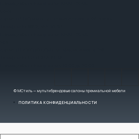
График работы:
Ежедневно: 10:00 - 21:00
Сочи
Адрес:
ТРЦ «Олимп», ул. Транспортная, д. 28, 3 этаж
Телефон:
+7 (862) 555-10-97
График работы:
Ежедневно: 10:00 - 20:00
Уфа
Адрес:
ТЦ «ЭКСПО ДОМ», ул. Менделеева, д. 158
Телефон:
+7 (347) 246-61-16
График работы:
Ежедневно с 10:00 до 20:00
© МСтиль — мультибрендовые салоны премиальной мебели
ПОЛИТИКА КОНФИДЕНЦИАЛЬНОСТИ