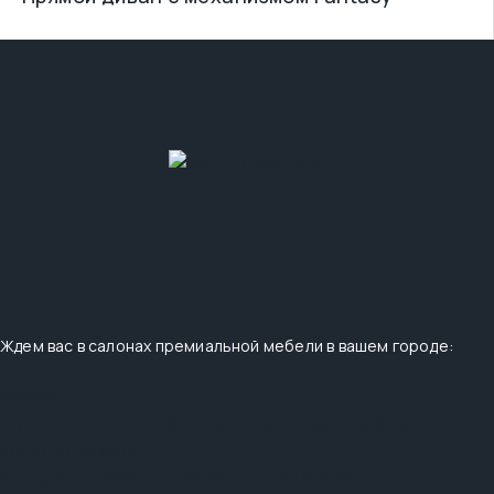
Ждем вас в салонах премиальной мебели в вашем городе:
Москва
Адрес:
ТЦ «Mobel & Dekor Expo», пр. Нахимовский , д. 24
этаж 1, А1-А3 место
Телефон:
+7 (915) 444-99-26
,
+7 (495) 510-33-14