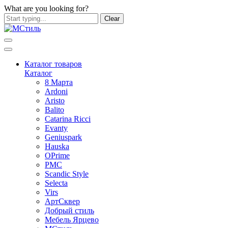
What are you looking for?
Clear
Каталог товаров
Каталог
8 Марта
Ardoni
Aristo
Balito
Catarina Ricci
Evanty
Geniuspark
Hauska
OPrime
PMC
Scandic Style
Selecta
Virs
АртСквер
Добрый стиль
Мебель Ярцево