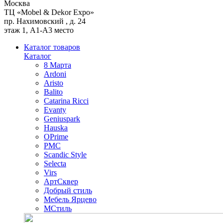
Москва
ТЦ «Mobel & Dekor Expo»
пр. Нахимовский , д. 24
этаж 1, А1-А3 место
Каталог товаров
Каталог
8 Марта
Ardoni
Aristo
Balito
Catarina Ricci
Evanty
Geniuspark
Hauska
OPrime
PMC
Scandic Style
Selecta
Virs
АртСквер
Добрый стиль
Мебель Ярцево
МСтиль