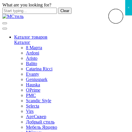
What are you looking for?
×
Clear
Каталог товаров
Каталог
8 Марта
Ardoni
Aristo
Balito
Catarina Ricci
Evanty
Geniuspark
Hauska
OPrime
PMC
Scandic Style
Selecta
Virs
АртСквер
Добрый стиль
Мебель Ярцево