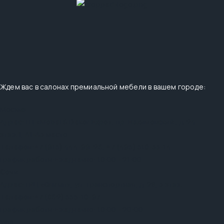
Ждем вас в салонах премиальной мебели в вашем городе:
Москва
Адрес:
ТЦ «Mobel & Dekor Expo», пр. Нахимовский , д. 24
этаж 1, А1-А3 место
Телефон:
+7 (915) 444-99-26
,
+7 (495) 510-33-14
График работы:
Ежедневно: 10:00 - 21:00
Сочи
Адрес:
ТРЦ «Олимп», ул. Транспортная, д. 28, 3 этаж
Телефон:
+7 (862) 555-10-97
График работы:
Ежедневно: 10:00 - 20:00
Уфа