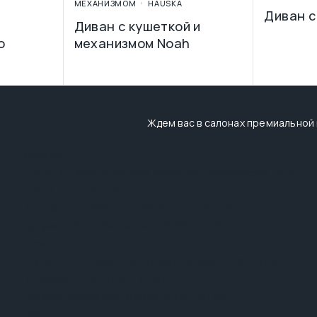
МЕХАНИЗМОМ
HAUSKA
Диван с
Диван с кушеткой и
o
механизмом Noah
Ждем вас в салонах премиальной
Москва
Адрес:
ТЦ «Mobel & Dekor Expo», пр. Нахимовский , д. 24
этаж 1, А1-А3 место
Телефон:
+7 (915) 444-99-26
,
+7 (495) 510-33-14
График работы:
Ежедневно: 10:00 - 21:00
Сочи
Адрес:
ТРЦ «Олимп», ул. Транспортная, д. 28, 3 этаж
Телефон:
+7 (862) 555-10-97
График работы:
Ежедневно: 10:00 - 20:00
Уфа