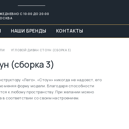
ЖЕДНЕВНО С 10:00 ДО 20:00
ОСКВА
И
НАШИ БРЕНДЫ
КОНТАКТЫ
ЕЛИ
УГЛОВОЙ ДИВАН СТОУН (СБОРКА 3)
ун (сборка 3)
структору «Лего». «Стоун» никогда не надоест, его
ью меняя форму модели. Благодаря способности
тся к любому пространству. При желании можно
 в соответствии со своим настроением.