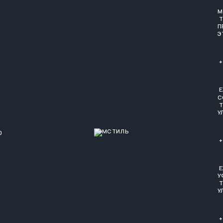
М
Т
П
Э
+
Е
С
Т
У
0
+
Е
У
Т
У
+