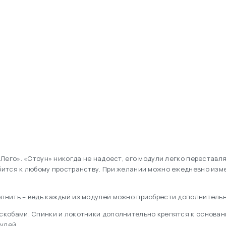
Лего». «Стоун» никогда не надоест, его модули легко переставл
ится к любому пространству. При желании можно ежедневно изме
нить – ведь каждый из модулей можно приобрести дополнительн
обами. Спинки и локотники дополнительно крепятся к основани
улей.