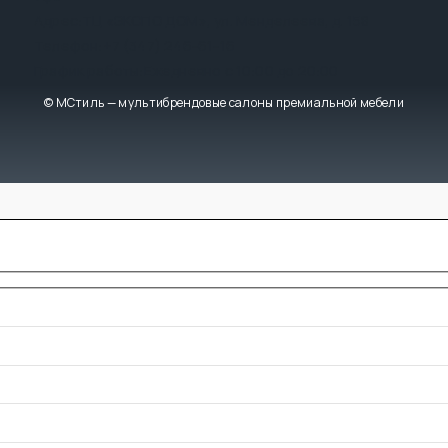
Адрес:
ТЦ «ЭКСПО ДОМ», ул. Менделеева, д. 158
Телефон:
+7 (347) 246-61-16
График работы:
Ежедневно с 10:00 до 20:00
© МСтиль — мультибрендовые салоны премиальной мебели