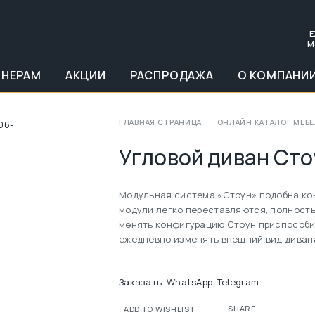
Е
М
ЙНЕРАМ
АКЦИИ
РАСПРОДАЖА
О КОМПАНИ
ГЛАВНАЯ СТРАНИЦА
ОНЛАЙН КАТАЛОГ МЕБ
Угловой диван Сто
Модульная система «Стоун» подобна кон
модули легко переставляются, полност
менять конфигурацию Стоун приспособи
ежедневно изменять внешний вид дивана
Заказать
WhatsApp
Telegram
SHARE
ADD TO WISHLIST