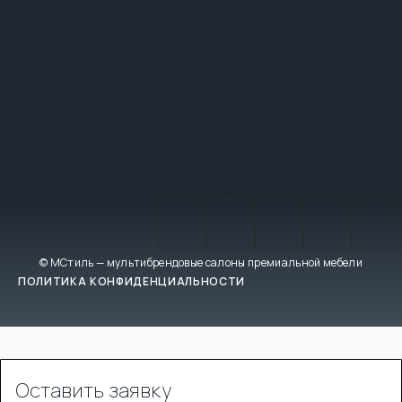
График работы:
Ежедневно: 10:00 - 21:00
Сочи
Адрес:
ТРЦ «Олимп», ул. Транспортная, д. 28, 3 этаж
Телефон:
+7 (862) 555-10-97
График работы:
Ежедневно: 10:00 - 20:00
Уфа
Адрес:
ТЦ «ЭКСПО ДОМ», ул. Менделеева, д. 158
Телефон:
+7 (347) 246-61-16
График работы:
Ежедневно с 10:00 до 20:00
© МСтиль — мультибрендовые салоны премиальной мебели
ПОЛИТИКА КОНФИДЕНЦИАЛЬНОСТИ
Оставить заявку