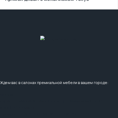
Ждем вас в салонах премиальной мебели в вашем городе:
Москва
Адрес:
ТЦ «Mobel & Dekor Expo», пр. Нахимовский , д. 24
этаж 1, А1-А3 место
Телефон:
+7 (915) 444-99-26
,
+7 (495) 510-33-14