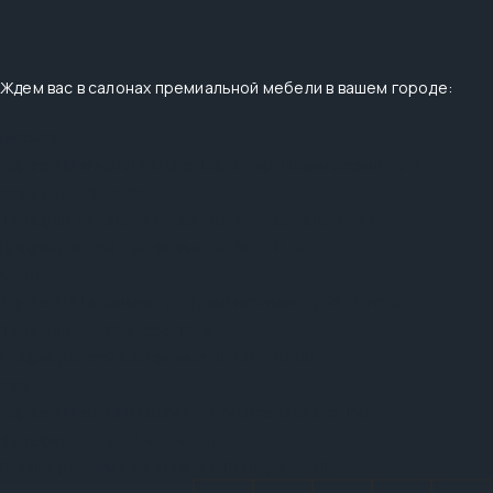
Ждем вас в салонах премиальной мебели в вашем городе:
Москва
Адрес:
ТЦ «Mobel & Dekor Expo», пр. Нахимовский , д. 24
этаж 1, А1-А3 место
Телефон:
+7 (915) 444-99-26
,
+7 (495) 510-33-14
График работы:
Ежедневно: 10:00 - 21:00
Сочи
Адрес:
ТРЦ «Олимп», ул. Транспортная, д. 28, 3 этаж
Телефон:
+7 (862) 555-10-97
График работы:
Ежедневно: 10:00 - 20:00
Уфа
Адрес:
ТЦ «ЭКСПО ДОМ», ул. Менделеева, д. 158
Телефон:
+7 (347) 246-61-16
График работы:
Ежедневно с 10:00 до 20:00