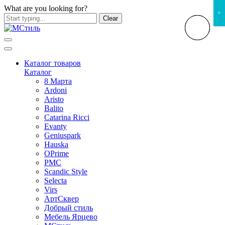
What are you looking for?
×
Clear
Каталог товаров
Каталог
8 Марта
Ardoni
Aristo
Balito
Catarina Ricci
Evanty
Geniuspark
Hauska
OPrime
PMC
Scandic Style
Selecta
Virs
АртСквер
Добрый стиль
Мебель Ярцево