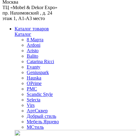
Москва
ТЦ «Mobel & Dekor Expo»
пр. Нахимовский , д. 24
этаж 1, А1-А3 место
Каталог товаров
Каталог
8 Марта
Ardoni
Aristo
Balito
Catarina Ricci
Evanty
Geniuspark
Hauska
OPrime
PMC
Scandic Style
Selecta
Virs
АртСквер
Добрый стиль
Мебель Ярцево
МСтиль