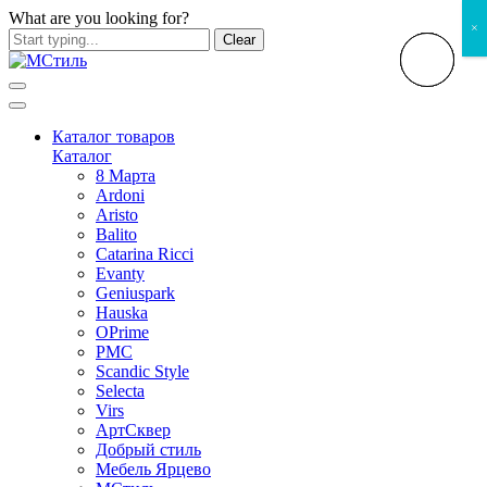
What are you looking for?
×
Clear
Каталог товаров
Каталог
8 Марта
Ardoni
Aristo
Balito
Catarina Ricci
Evanty
Geniuspark
Hauska
OPrime
PMC
Scandic Style
Selecta
Virs
АртСквер
Добрый стиль
Мебель Ярцево