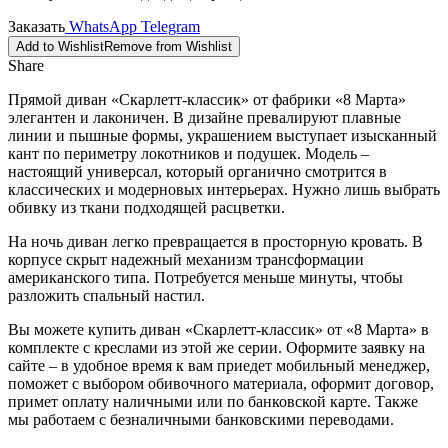
Заказать
WhatsApp
Telegram
Add to Wishlist
Remove from Wishlist
Share
Прямой диван «Скарлетт-классик» от фабрики «8 Марта»
элегантен и лаконичен. В дизайне превалируют плавные
линии и пышные формы, украшением выступает изысканный
кант по периметру локотников и подушек. Модель –
настоящий универсал, который органично смотрится в
классических и модерновых интерьерах. Нужно лишь выбрать
обивку из ткани подходящей расцветки.
На ночь диван легко превращается в просторную кровать. В
корпусе скрыт надежный механизм трансформации
американского типа. Потребуется меньше минуты, чтобы
разложить спальный настил.
Вы можете купить диван «Скарлетт-классик» от «8 Марта» в
комплекте с креслами из этой же серии. Оформите заявку на
сайте – в удобное время к вам приедет мобильный менеджер,
поможет с выбором обивочного материала, оформит договор,
примет оплату наличными или по банковской карте. Также
мы работаем с безналичными банковскими переводами.