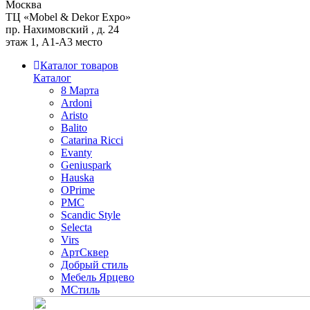
Москва
ТЦ «Mobel & Dekor Expo»
пр. Нахимовский , д. 24
этаж 1, А1-А3 место
Каталог товаров
Каталог
8 Марта
Ardoni
Aristo
Balito
Catarina Ricci
Evanty
Geniuspark
Hauska
OPrime
PMC
Scandic Style
Selecta
Virs
АртСквер
Добрый стиль
Мебель Ярцево
МСтиль