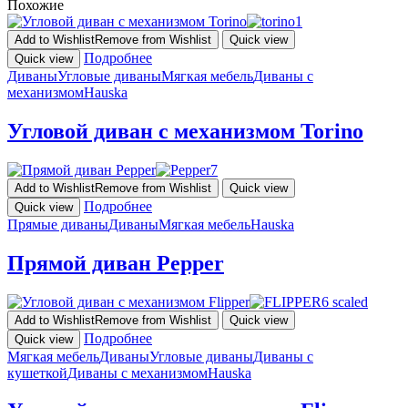
Похожие
Add to Wishlist
Remove from Wishlist
Quick view
Подробнее
Quick view
Диваны
Угловые диваны
Мягкая мебель
Диваны с
механизмом
Hauska
Угловой диван с механизмом Torino
Add to Wishlist
Remove from Wishlist
Quick view
Подробнее
Quick view
Прямые диваны
Диваны
Мягкая мебель
Hauska
Прямой диван Pepper
Add to Wishlist
Remove from Wishlist
Quick view
Подробнее
Quick view
Мягкая мебель
Диваны
Угловые диваны
Диваны с
кушеткой
Диваны с механизмом
Hauska