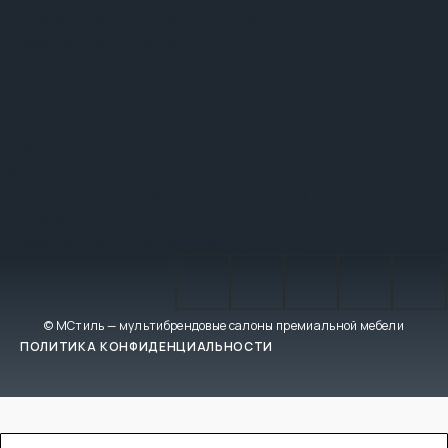
Телефон:
+7 (915) 444-99-26
,
+7 (495) 510-33-14
График работы:
Ежедневно: 10:00 - 21:00
Сочи
Адрес:
ТРЦ «Олимп», ул. Транспортная, д. 28, 3 этаж
Телефон:
+7 (862) 555-10-97
График работы:
Ежедневно: 10:00 - 20:00
Уфа
Адрес:
ТЦ «ЭКСПО ДОМ», ул. Менделеева, д. 158
Телефон:
+7 (347) 246-61-16
График работы:
Ежедневно с 10:00 до 20:00
© МСтиль — мультибрендовые салоны премиальной мебели
ПОЛИТИКА КОНФИДЕНЦИАЛЬНОСТИ