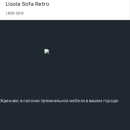
Lisola Sofa Retro
1,800.00
₽
Ждем вас в салонах премиальной мебели в вашем городе:
Москва
Адрес:
ТЦ «Mobel & Dekor Expo», пр. Нахимовский , д. 24
этаж 1, А1-А3 место