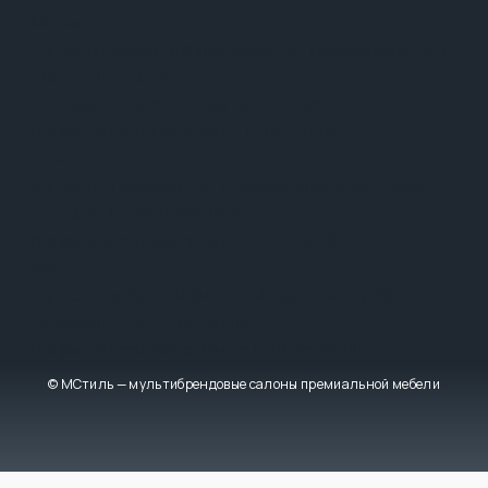
Москва
Адрес:
ТЦ «Mobel & Dekor Expo», пр. Нахимовский , д. 24
этаж 1, А1-А3 место
Телефон:
+7 (915) 444-99-26
,
+7 (495) 510-33-14
График работы:
Ежедневно: 10:00 - 21:00
Сочи
Адрес:
ТРЦ «Олимп», ул. Транспортная, д. 28, 3 этаж
Телефон:
+7 (862) 555-10-97
График работы:
Ежедневно: 10:00 - 20:00
Уфа
Адрес:
ТЦ «ЭКСПО ДОМ», ул. Менделеева, д. 158
Телефон:
+7 (347) 246-61-16
График работы:
Ежедневно с 10:00 до 20:00
© МСтиль — мультибрендовые салоны премиальной мебели