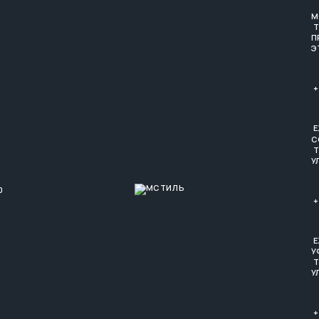
М
Т
П
Э
+
Е
С
Т
У
0
+
Е
У
Т
У
+