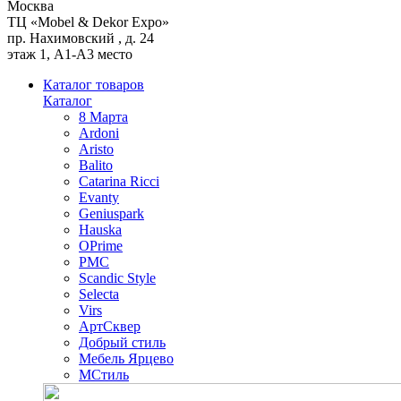
Москва
ТЦ «Mobel & Dekor Expo»
пр. Нахимовский , д. 24
этаж 1, А1-А3 место
Каталог товаров
Каталог
8 Марта
Ardoni
Aristo
Balito
Catarina Ricci
Evanty
Geniuspark
Hauska
OPrime
PMC
Scandic Style
Selecta
Virs
АртСквер
Добрый стиль
Мебель Ярцево
МСтиль