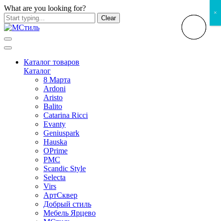
What are you looking for?
×
Clear
Каталог товаров
Каталог
8 Марта
Ardoni
Aristo
Balito
Catarina Ricci
Evanty
Geniuspark
Hauska
OPrime
PMC
Scandic Style
Selecta
Virs
АртСквер
Добрый стиль
Мебель Ярцево