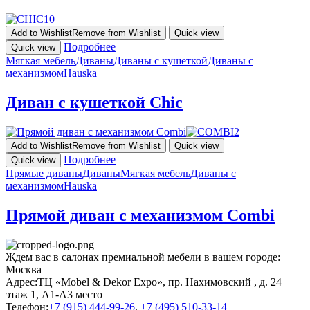
Add to Wishlist
Remove from Wishlist
Quick view
Подробнее
Quick view
Мягкая мебель
Диваны
Диваны с кушеткой
Диваны с
механизмом
Hauska
Диван с кушеткой Chic
Add to Wishlist
Remove from Wishlist
Quick view
Подробнее
Quick view
Прямые диваны
Диваны
Мягкая мебель
Диваны с
механизмом
Hauska
Прямой диван с механизмом Combi
Ждем вас в салонах премиальной мебели в вашем городе:
Москва
Адрес:
ТЦ «Mobel & Dekor Expo», пр. Нахимовский , д. 24
этаж 1, А1-А3 место
Телефон:
+7 (915) 444-99-26
,
+7 (495) 510-33-14