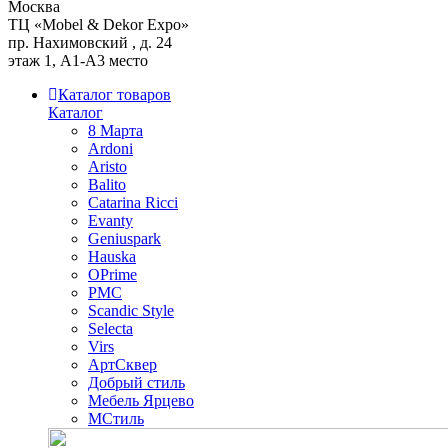
Москва
ТЦ «Mobel & Dekor Expo»
пр. Нахимовский , д. 24
этаж 1, А1-А3 место
Каталог товаров
Каталог
8 Марта
Ardoni
Aristo
Balito
Catarina Ricci
Evanty
Geniuspark
Hauska
OPrime
PMC
Scandic Style
Selecta
Virs
АртСквер
Добрый стиль
Мебель Ярцево
МСтиль