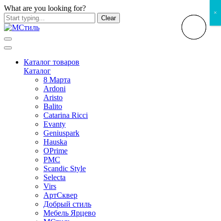
What are you looking for?
×
Clear
Каталог товаров
Каталог
8 Марта
Ardoni
Aristo
Balito
Catarina Ricci
Evanty
Geniuspark
Hauska
OPrime
PMC
Scandic Style
Selecta
Virs
АртСквер
Добрый стиль
Мебель Ярцево