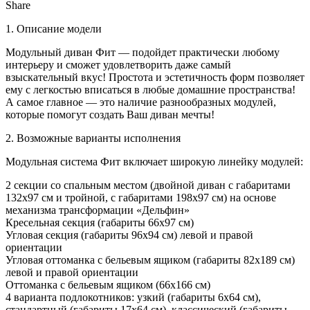
Share
1. Описание модели
Модульный диван Фит — подойдет практически любому
интерьеру и сможет удовлетворить даже самый
взыскательный вкус! Простота и эстетичность форм позволяет
ему с легкостью вписаться в любые домашние пространства!
А самое главное — это наличие разнообразных модулей,
которые помогут создать Ваш диван мечты!
2. Возможные варианты исполнения
Модульная система Фит включает широкую линейку модулей:
2 секции со спальным местом (двойной диван с габаритами
132х97 см и тройной, с габаритами 198х97 см) на основе
механизма трансформации «Дельфин»
Кресельная секция (габариты 66х97 см)
Угловая секция (габариты 96х94 см) левой и правой
ориентации
Угловая оттоманка с бельевым ящиком (габариты 82х189 см)
левой и правой ориентации
Оттоманка с бельевым ящиком (66х166 см)
4 варианта подлокотников: узкий (габариты 6х64 см),
стандартный (габариты 17х64 см), классический (габариты