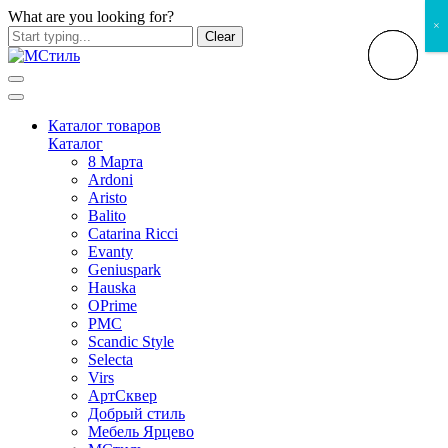
What are you looking for?
×
Clear
Каталог товаров
Каталог
8 Марта
Ardoni
Aristo
Balito
Catarina Ricci
Evanty
Geniuspark
Hauska
OPrime
PMC
Scandic Style
Selecta
Virs
АртСквер
Добрый стиль
Мебель Ярцево