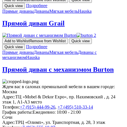
Подробнее
Quick view
Прямые диваны
Диваны
Мягкая мебель
Hauska
Прямой диван Grail
Add to Wishlist
Remove from Wishlist
Quick view
Подробнее
Quick view
Прямые диваны
Диваны
Мягкая мебель
Диваны с
механизмом
Hauska
Прямой диван с механизмом Burton
Ждем вас в салонах премиальной мебели в вашем городе:
Москва
Адрес:
ТЦ «Mobel & Dekor Expo», пр. Нахимовский , д. 24
этаж 1, А1-А3 место
Телефон:
+7 (915) 444-99-26
,
+7 (495) 510-33-14
График работы:
Ежедневно: 10:00 - 21:00
Сочи
Адрес:
ТРЦ «Олимп», ул. Транспортная, д. 28, 3 этаж