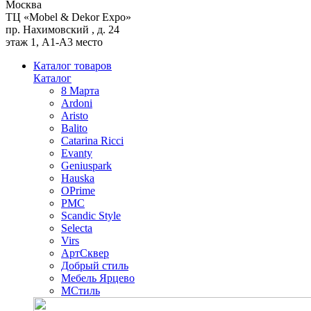
Москва
ТЦ «Mobel & Dekor Expo»
пр. Нахимовский , д. 24
этаж 1, А1-А3 место
Каталог товаров
Каталог
8 Марта
Ardoni
Aristo
Balito
Catarina Ricci
Evanty
Geniuspark
Hauska
OPrime
PMC
Scandic Style
Selecta
Virs
АртСквер
Добрый стиль
Мебель Ярцево
МСтиль