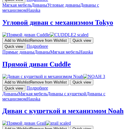
Мягкая мебель
Диваны
Угловые диваны
Диваны с
механизмом
Hauska
Угловой диван с механизмом Tokyo
Add to Wishlist
Remove from Wishlist
Quick view
Подробнее
Quick view
Прямые диваны
Диваны
Мягкая мебель
Hauska
Прямой диван Cuddle
Add to Wishlist
Remove from Wishlist
Quick view
Подробнее
Quick view
Диваны
Мягкая мебель
Диваны с кушеткой
Диваны с
механизмом
Hauska
Диван с кушеткой и механизмом Noah
Add to Wishlist
Remove from Wishlist
Quick view