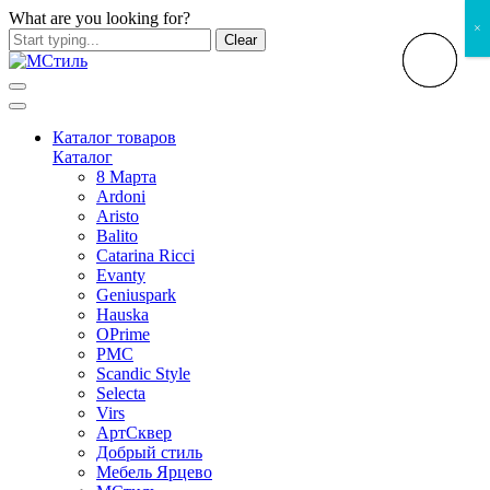
What are you looking for?
×
Clear
Каталог товаров
Каталог
8 Марта
Ardoni
Aristo
Balito
Catarina Ricci
Evanty
Geniuspark
Hauska
OPrime
PMC
Scandic Style
Selecta
Virs
АртСквер
Добрый стиль
Мебель Ярцево