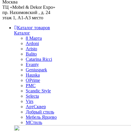
Москва
ТЦ «Mobel & Dekor Expo»
пр. Нахимовский , д. 24
этаж 1, А1-А3 место
Каталог товаров
Каталог
8 Марта
Ardoni
Aristo
Balito
Catarina Ricci
Evanty
Geniuspark
Hauska
OPrime
PMC
Scandic Style
Selecta
Virs
АртСквер
Добрый стиль
Мебель Ярцево
МСтиль