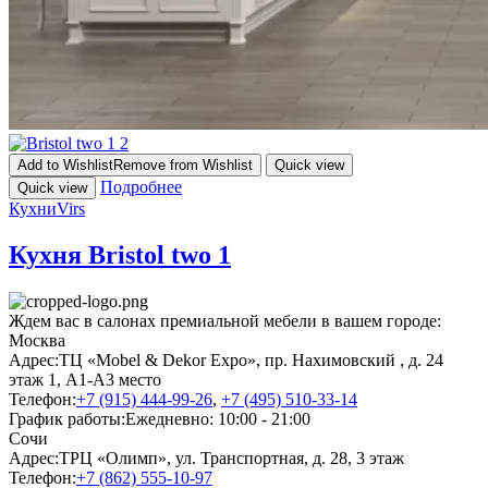
Add to Wishlist
Remove from Wishlist
Quick view
Подробнее
Quick view
Кухни
Virs
Кухня Bristol two 1
Ждем вас в салонах премиальной мебели в вашем городе:
Москва
Адрес:
ТЦ «Mobel & Dekor Expo», пр. Нахимовский , д. 24
этаж 1, А1-А3 место
Телефон:
+7 (915) 444-99-26
,
+7 (495) 510-33-14
График работы:
Ежедневно: 10:00 - 21:00
Сочи
Адрес:
ТРЦ «Олимп», ул. Транспортная, д. 28, 3 этаж
Телефон:
+7 (862) 555-10-97