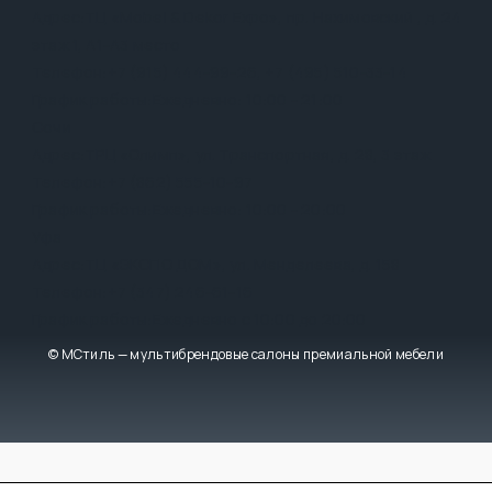
Адрес:
ТЦ «Mobel & Dekor Expo», пр. Нахимовский , д. 24
этаж 1, А1-А3 место
Телефон:
+7 (915) 444-99-26
,
+7 (495) 510-33-14
График работы:
Ежедневно: 10:00 - 21:00
Сочи
Адрес:
ТРЦ «Олимп», ул. Транспортная, д. 28, 3 этаж
Телефон:
+7 (862) 555-10-97
График работы:
Ежедневно: 10:00 - 20:00
Уфа
Адрес:
ТЦ «ЭКСПО ДОМ», ул. Менделеева, д. 158
Телефон:
+7 (347) 246-61-16
График работы:
Ежедневно с 10:00 до 20:00
© МСтиль — мультибрендовые салоны премиальной мебели