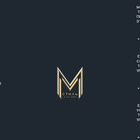
М
Т
П
Э
+
Е
С
Т
У
0
+
Е
У
Т
У
+