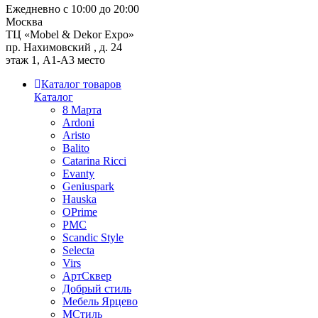
Ежедневно с 10:00 до 20:00
Москва
ТЦ «Mobel & Dekor Expo»
пр. Нахимовский , д. 24
этаж 1, А1-А3 место
Каталог товаров
Каталог
8 Марта
Ardoni
Aristo
Balito
Catarina Ricci
Evanty
Geniuspark
Hauska
OPrime
PMC
Scandic Style
Selecta
Virs
АртСквер
Добрый стиль
Мебель Ярцево
МСтиль