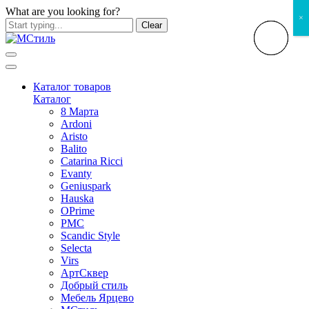
What are you looking for?
×
Clear
Каталог товаров
Каталог
8 Марта
Ardoni
Aristo
Balito
Catarina Ricci
Evanty
Geniuspark
Hauska
OPrime
PMC
Scandic Style
Selecta
Virs
АртСквер
Добрый стиль
Мебель Ярцево