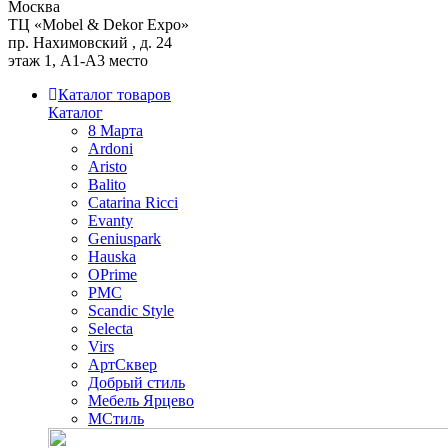
Москва
ТЦ «Mobel & Dekor Expo»
пр. Нахимовский , д. 24
этаж 1, А1-А3 место
Каталог товаров
Каталог
8 Марта
Ardoni
Aristo
Balito
Catarina Ricci
Evanty
Geniuspark
Hauska
OPrime
PMC
Scandic Style
Selecta
Virs
АртСквер
Добрый стиль
Мебель Ярцево
МСтиль