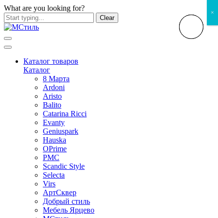
What are you looking for?
×
Clear
Каталог товаров
Каталог
8 Марта
Ardoni
Aristo
Balito
Catarina Ricci
Evanty
Geniuspark
Hauska
OPrime
PMC
Scandic Style
Selecta
Virs
АртСквер
Добрый стиль
Мебель Ярцево