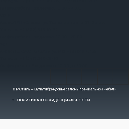
Телефон:
+7 (915) 444-99-26
,
+7 (495) 510-33-14
График работы:
Ежедневно: 10:00 - 21:00
Сочи
Адрес:
ТРЦ «Олимп», ул. Транспортная, д. 28, 3 этаж
Телефон:
+7 (862) 555-10-97
График работы:
Ежедневно: 10:00 - 20:00
Уфа
Адрес:
ТЦ «ЭКСПО ДОМ», ул. Менделеева, д. 158
Телефон:
+7 (347) 246-61-16
График работы:
Ежедневно с 10:00 до 20:00
© МСтиль — мультибрендовые салоны премиальной мебели
ПОЛИТИКА КОНФИДЕНЦИАЛЬНОСТИ