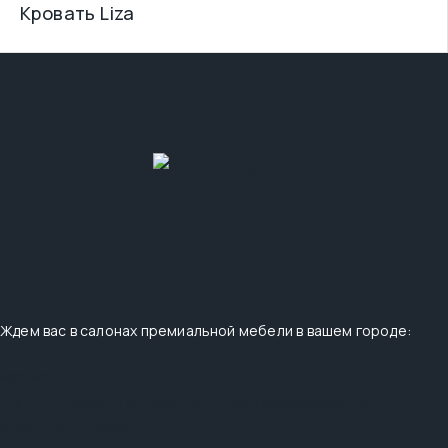
Кровать Liza
Ждем вас в салонах премиальной мебели в вашем городе:
Москва
Адрес:
ТЦ «Mobel & Dekor Expo», пр. Нахимовский , д. 24
этаж 1, А1-А3 место