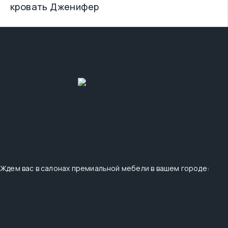
кровать Дженифер
Ждем вас в салонах премиальной мебели в вашем городе:
Москва
Адрес:
ТЦ «Mobel & Dekor Expo», пр. Нахимовский , д. 24
этаж 1, А1-А3 место