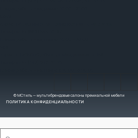
Телефон:
+7 (915) 444-99-26
,
+7 (495) 510-33-14
График работы:
Ежедневно: 10:00 - 21:00
Сочи
Адрес:
ТРЦ «Олимп», ул. Транспортная, д. 28, 3 этаж
Телефон:
+7 (862) 555-10-97
График работы:
Ежедневно: 10:00 - 20:00
Уфа
Адрес:
ТЦ «ЭКСПО ДОМ», ул. Менделеева, д. 158
Телефон:
+7 (347) 246-61-16
График работы:
Ежедневно с 10:00 до 20:00
© МСтиль — мультибрендовые салоны премиальной мебели
ПОЛИТИКА КОНФИДЕНЦИАЛЬНОСТИ