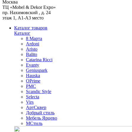
Москва
ТЦ «Mobel & Dekor Expo»
пр. Нахимовский , д. 24
этаж 1, А1-А3 место
Каталог товаров
Каталог
8 Марта
Ardoni
Aristo
Balito
Catarina Ricci
Evanty
Geniuspark
Hauska
OPrime
PMC
Scandic Style
Selecta
Virs
АртСквер
Добрый стиль
Мебель Ярцево
МСтиль