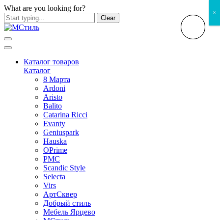
What are you looking for?
×
Clear
Каталог товаров
Каталог
8 Марта
Ardoni
Aristo
Balito
Catarina Ricci
Evanty
Geniuspark
Hauska
OPrime
PMC
Scandic Style
Selecta
Virs
АртСквер
Добрый стиль
Мебель Ярцево