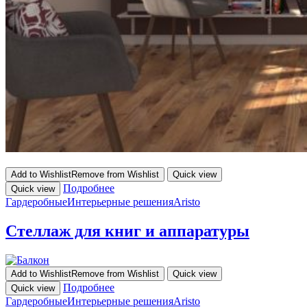
Add to Wishlist
Remove from Wishlist
Quick view
Подробнее
Quick view
Гардеробные
Интерьерные решения
Aristo
Стеллаж для книг и аппаратуры
Add to Wishlist
Remove from Wishlist
Quick view
Подробнее
Quick view
Гардеробные
Интерьерные решения
Aristo