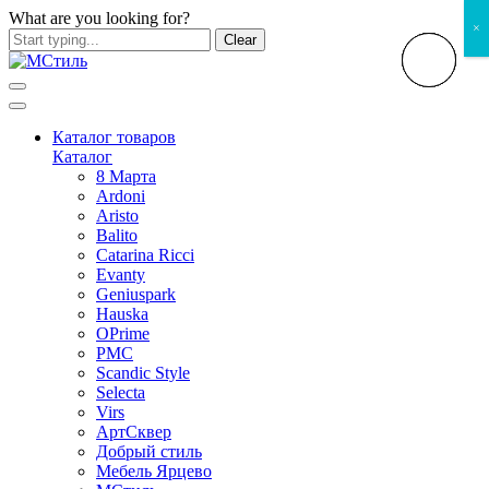
What are you looking for?
×
Clear
Каталог товаров
Каталог
8 Марта
Ardoni
Aristo
Balito
Catarina Ricci
Evanty
Geniuspark
Hauska
OPrime
PMC
Scandic Style
Selecta
Virs
АртСквер
Добрый стиль
Мебель Ярцево