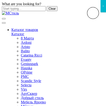
What are you looking for?
×
Clear
Каталог товаров
Каталог
8 Марта
Ardoni
Aristo
Balito
Catarina Ricci
Evanty
Geniuspark
Hauska
OPrime
PMC
Scandic Style
Selecta
Virs
АртСквер
Добрый стиль
Мебель Ярцево