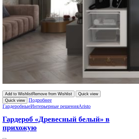
Add to Wishlist
Remove from Wishlist
Quick view
Подробнее
Quick view
Гардеробные
Интерьерные решения
Aristo
Гардероб «Древесный белый» в
прихожую