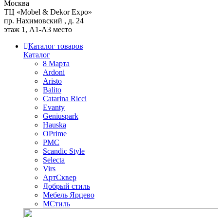
Москва
ТЦ «Mobel & Dekor Expo»
пр. Нахимовский , д. 24
этаж 1, А1-А3 место
Каталог товаров
Каталог
8 Марта
Ardoni
Aristo
Balito
Catarina Ricci
Evanty
Geniuspark
Hauska
OPrime
PMC
Scandic Style
Selecta
Virs
АртСквер
Добрый стиль
Мебель Ярцево
МСтиль