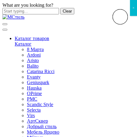
What are you looking for?
×
Clear
Каталог товаров
Каталог
8 Марта
Ardoni
Aristo
Balito
Catarina Ricci
Evanty
Geniuspark
Hauska
OPrime
PMC
Scandic Style
Selecta
Virs
АртСквер
Добрый стиль
Мебель Ярцево