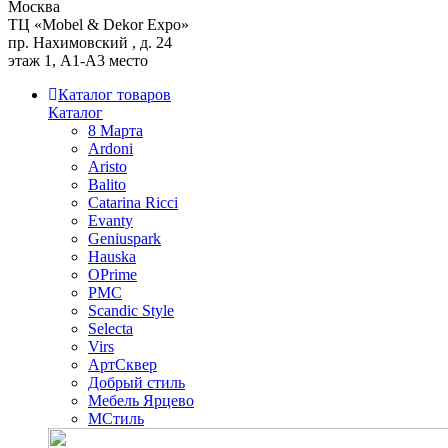
Москва
ТЦ «Mobel & Dekor Expo»
пр. Нахимовский , д. 24
этаж 1, А1-А3 место
Каталог товаров
Каталог
8 Марта
Ardoni
Aristo
Balito
Catarina Ricci
Evanty
Geniuspark
Hauska
OPrime
PMC
Scandic Style
Selecta
Virs
АртСквер
Добрый стиль
Мебель Ярцево
МСтиль