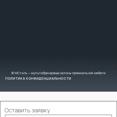
Сочи
Адрес:
ТРЦ «Олимп», ул. Транспортная, д. 28, 3 этаж
Телефон:
+7 (862) 555-10-97
График работы:
Ежедневно: 10:00 - 20:00
Уфа
Адрес:
ТЦ «ЭКСПО ДОМ», ул. Менделеева, д. 158
Телефон:
+7 (347) 246-61-16
График работы:
Ежедневно с 10:00 до 20:00
© МСтиль — мультибрендовые салоны премиальной мебели
ПОЛИТИКА КОНФИДЕНЦИАЛЬНОСТИ
Оставить заявку