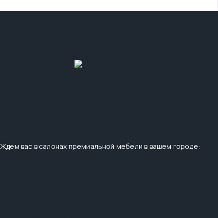
Ждем вас в салонах премиальной мебели в вашем городе:
Москва
Адрес:
ТЦ «Mobel & Dekor Expo», пр. Нахимовский , д. 24
этаж 1, А1-А3 место
Телефон:
+7 (915) 444-99-26
,
+7 (495) 510-33-14
График работы:
Ежедневно: 10:00 - 21:00